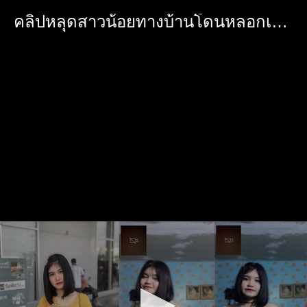
คลิปหลุดสาวน้อยทางบ้านโดนหลอกเปิดกล้องคอลเสียว นมใหญ่เกินวัยรูหีฟิตมาก
0
seconds
of
0
seconds