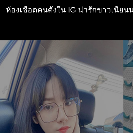
ห้องเชือดคนดังใน IG น่ารักขาวเนีย