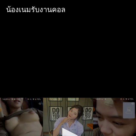
น้องเนมรับงานคอล
0
seconds
of
7
minutes,
34
seconds