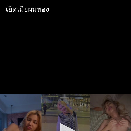
เย็ดเมียผมทอง
0
seconds
of
1
minute,
27
seconds